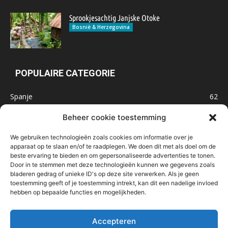
Sprookjesachtig Janjske Otoke
Bosnië & Herzegovina
POPULAIRE CATEGORIE
Spanje
62
Frankrijk
47
Beheer cookie toestemming
Inspiratie
32
We gebruiken technologieën zoals cookies om informatie over je
Marokko
32
apparaat op te slaan en/of te raadplegen. We doen dit met als doel om de
beste ervaring te bieden en om gepersonaliseerde advertenties te tonen.
IJsland
32
Door in te stemmen met deze technologieën kunnen we gegevens zoals
Malta
31
bladeren gedrag of unieke ID's op deze site verwerken. Als je geen
toestemming geeft of je toestemming intrekt, kan dit een nadelige invloed
Roemenië
29
hebben op bepaalde functies en mogelijkheden.
Noorwegen
23
Bosnië & Herzegovina
23
Accepteren