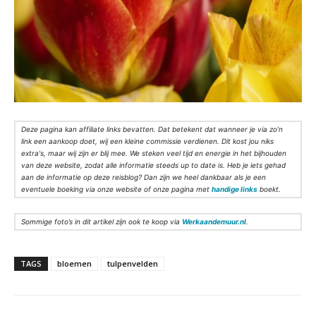
Deze pagina kan affiliate links bevatten. Dat betekent dat wanneer je via zo’n
link een aankoop doet, wij een kleine commissie verdienen. Dit kost jou niks
extra's, maar wij zijn er blij mee. We steken veel tijd en energie in het bijhouden
van deze website, zodat alle informatie steeds up to date is. Heb je iets gehad
aan de informatie op deze reisblog? Dan zijn we heel dankbaar als je een
eventuele boeking via onze website of onze pagina met
handige links
boekt.
Sommige foto’s in dit artikel zijn ook te koop via
Werkaandemuur.nl
.
TAGS
bloemen
tulpenvelden