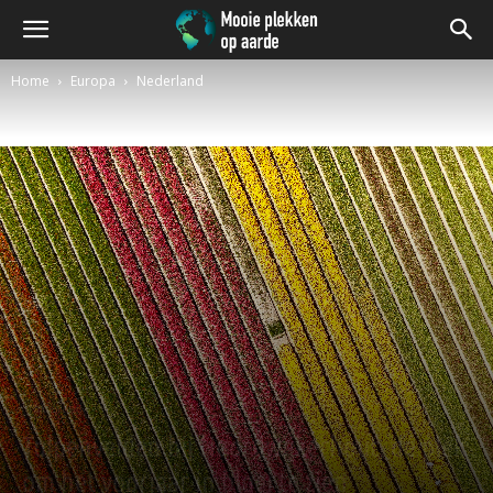
Home
Europa
Nederland
Nederland
Tulpenvelden bij Noordwijkerhout, dé plek
om het voorjaar in bloei te zien