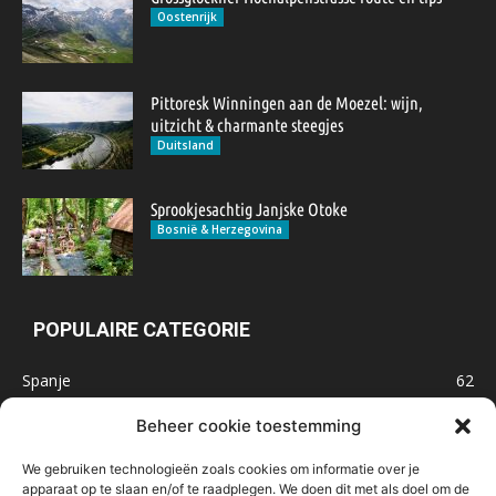
Oostenrijk
Pittoresk Winningen aan de Moezel: wijn,
uitzicht & charmante steegjes
Duitsland
Sprookjesachtig Janjske Otoke
Bosnië & Herzegovina
POPULAIRE CATEGORIE
Spanje
62
Frankrijk
47
Beheer cookie toestemming
Inspiratie
32
We gebruiken technologieën zoals cookies om informatie over je
Marokko
32
apparaat op te slaan en/of te raadplegen. We doen dit met als doel om de