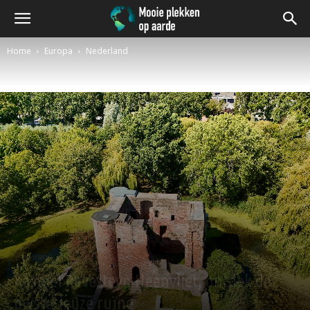
Home
Europa
Nederland
Nederland
Kasteel Ravesteyn Heenvliet, ontdek de
mysterieuze ruïne