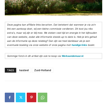
Deze pagina kan affiliate links bevatten. Dat betekent dat wanneer je via zo’n
link een aankoop doet, wij een kleine commissie verdienen. Dit kost jou niks
extra's, maar wij zijn er blij mee. We steken veel tijd en energie in het bijhouden
van deze website, zodat alle informatie steeds up to date is. Heb je iets gehad
aan de informatie op deze reisblog? Dan zijn we heel dankbaar als je een
eventuele boeking via onze website of onze pagina met
handige links
boekt.
Sommige foto’s in dit artikel zijn ook te koop via
Werkaandemuur.nl
.
TAGS
kasteel
Zuid-Holland