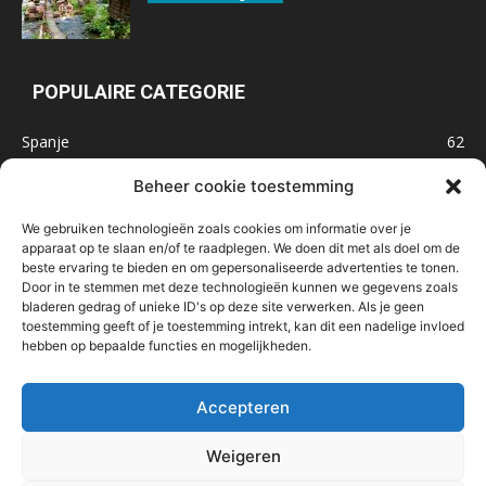
POPULAIRE CATEGORIE
Spanje
62
Frankrijk
47
Beheer cookie toestemming
Inspiratie
32
We gebruiken technologieën zoals cookies om informatie over je
Marokko
32
apparaat op te slaan en/of te raadplegen. We doen dit met als doel om de
beste ervaring te bieden en om gepersonaliseerde advertenties te tonen.
IJsland
32
Door in te stemmen met deze technologieën kunnen we gegevens zoals
Malta
31
bladeren gedrag of unieke ID's op deze site verwerken. Als je geen
toestemming geeft of je toestemming intrekt, kan dit een nadelige invloed
Roemenië
29
hebben op bepaalde functies en mogelijkheden.
Noorwegen
23
Bosnië & Herzegovina
23
Accepteren
Weigeren