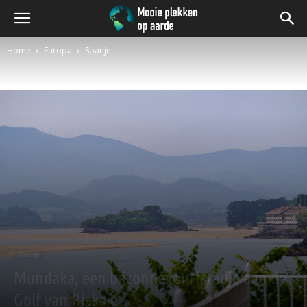
Home
Europa
Spanje
Spanje
Mundaka, een bijzonder surfstadje aan de
Golf van Biskaje