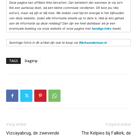
Deze pagina kan affiliate links bevatten. Dat betekent dat wanneer je via zo’n
link een aankoop doet, wij een kleine commissie verdienen. Dit kost jou niks
extra's, maar wij zijn er blij mee. We steken veel tijd en energie in het bijhouden
van deze website, zodat alle informatie steeds up to date is. Heb je iets gehad
aan de informatie op deze reisblog? Dan zijn we heel dankbaar als je een
eventuele boeking via onze website of onze pagina met
handige links
boekt.
Sommige foto’s in dit artikel zijn ook te koop via
Werkaandemuur.nl
.
TAGS
Dagtrip
Vorig artikel
Volgend artikel
Vizcayabrug, de zwevende
The Kelpies bij Falkirk, de