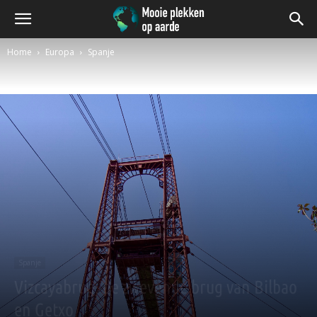
Home
Europa
Spanje
Spanje
Vizcayabrug, de zwevende brug van Bilbao
en Getxo