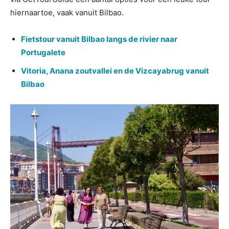
hiernaartoe, vaak vanuit Bilbao.
Fietstour vanuit Bilbao langs de rivier naar
Portugalete
Vitoria, Anana zoutvallei en de Vizcayabrug vanuit
Bilbao