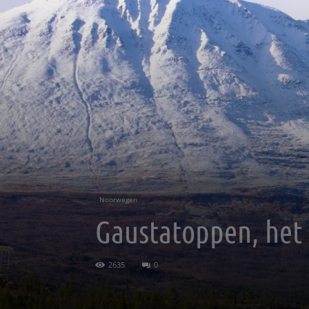
Noorwegen
Gaustatoppen, het 
2635
0