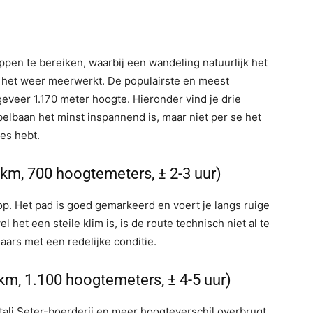
ppen te bereiken, waarbij een wandeling natuurlijk het
en het weer meerwerkt. De populairste en meest
geveer 1.170 meter hoogte. Hieronder vind je drie
belbaan het minst inspannend is, maar niet per se het
es hebt.
km, 700 hoogtemeters, ± 2-3 uur)
op. Het pad is goed gemarkeerd en voert je langs ruige
 het een steile klim is, is de route technisch niet al te
aars met een redelijke conditie.
 km, 1.100 hoogtemeters, ± 4-5 uur)
stali Seter-boerderij en meer hoogteverschil overbrugt,