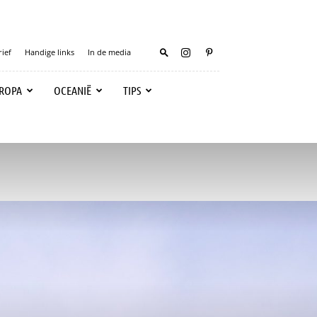
ief
Handige links
In de media
ROPA
OCEANIË
TIPS