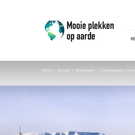
Mooie
plekken
op
aarde
H
Home
Europa
Noorwegen
Gaustatoppen, het b