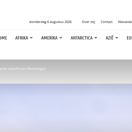
donderdag 6 augustus 2026
Over mij
Contact
Nieuwsbr
OME
AFRIKA
AMERIKA
ANTARCTICA
AZIË
EU
este uitzicht van Noorwegen