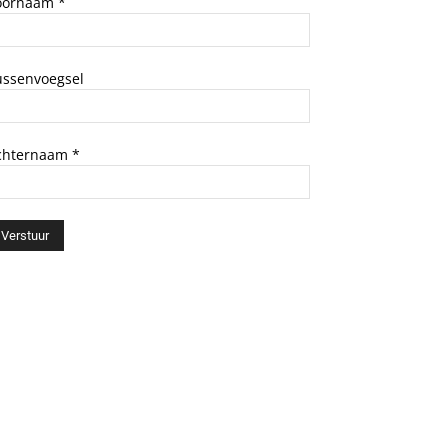
oornaam
*
ussenvoegsel
chternaam
*