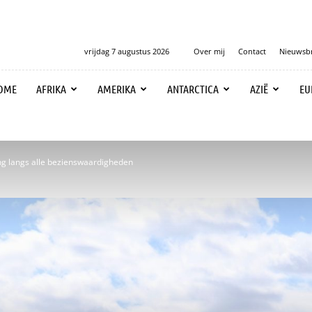
vrijdag 7 augustus 2026
Over mij
Contact
Nieuwsbr
OME
AFRIKA
AMERIKA
ANTARCTICA
AZIË
EU
ng langs alle bezienswaardigheden