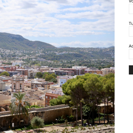
V
T
A