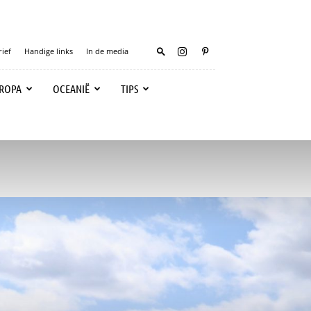
ief
Handige links
In de media
ROPA
OCEANIË
TIPS