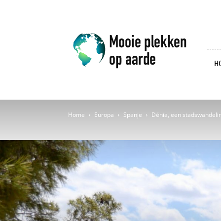
Mooie
plekken
op
aarde
H
Home
Europa
Spanje
Dénia, een stadswandeli