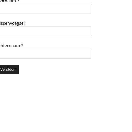
oornaam
*
ussenvoegsel
chternaam
*