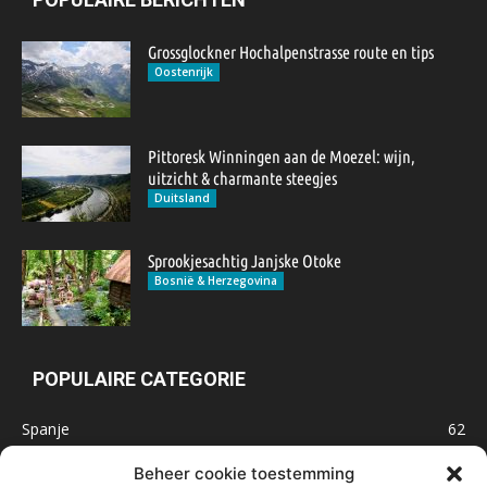
Grossglockner Hochalpenstrasse route en tips
Oostenrijk
Pittoresk Winningen aan de Moezel: wijn,
uitzicht & charmante steegjes
Duitsland
Sprookjesachtig Janjske Otoke
Bosnië & Herzegovina
POPULAIRE CATEGORIE
Spanje
62
Frankrijk
47
Beheer cookie toestemming