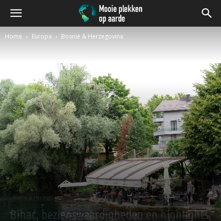
Home
Europa
Bosnië & Herzegovina
Bosnië & Herzegovina
Bihać, bezienswaardigheden en highlights