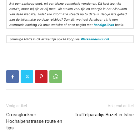
link een aankoop doet, wij een kleine commissie verdienen. Dit kost jou niks
extra's, maar wij zijn er blij mee. We steken veel tijd en energie in het bijhouden
van deze website, zodat alle informatie steeds up to date is. Heb je iets gehad
aan de informatie op deze reisblog? Dan zijn we heel dankbaar als je een
eventuele boeking via onze website of onze pagina met
handige links
boekt.
Sommige foto’s in dit artikel zijn ook te koop via
Werkaandemuur.nl
.
Vorig artikel
Volgend artikel
Grossglockner
Truffelparadijs Buzet in Istrië
Hochalpenstrasse route en
tips