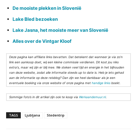
De mooiste plekken in Slovenië
Lake Bled bezoeken
Lake Jasna, het mooiste meer van Slovenië
Alles over de Vintgar Kloof
Deze pagina kan affiliate links bevatten. Dat betekent dat wanneer je via zo’n
link een aankoop doet, wij een kleine commissie verdienen. Dit kost jou niks
extra's, maar wij zijn er blij mee. We steken veel tijd en energie in het bijhouden
van deze website, zodat alle informatie steeds up to date is. Heb je iets gehad
aan de informatie op deze reisblog? Dan zijn we heel dankbaar als je een
eventuele boeking via onze website of onze pagina met
handige links
boekt.
Sommige foto’s in dit artikel zijn ook te koop via
Werkaandemuur.nl
.
TAGS
Ljubljana
Stedentrip