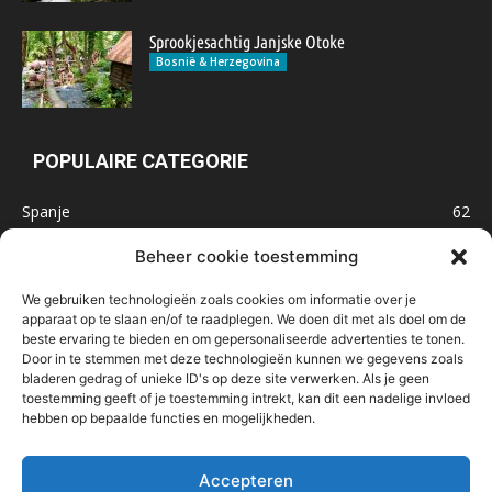
Sprookjesachtig Janjske Otoke
Bosnië & Herzegovina
POPULAIRE CATEGORIE
Spanje
62
Frankrijk
47
Beheer cookie toestemming
Inspiratie
32
We gebruiken technologieën zoals cookies om informatie over je
Marokko
32
apparaat op te slaan en/of te raadplegen. We doen dit met als doel om de
beste ervaring te bieden en om gepersonaliseerde advertenties te tonen.
IJsland
32
Door in te stemmen met deze technologieën kunnen we gegevens zoals
Malta
31
bladeren gedrag of unieke ID's op deze site verwerken. Als je geen
toestemming geeft of je toestemming intrekt, kan dit een nadelige invloed
Roemenië
29
hebben op bepaalde functies en mogelijkheden.
Noorwegen
23
Bosnië & Herzegovina
23
Accepteren