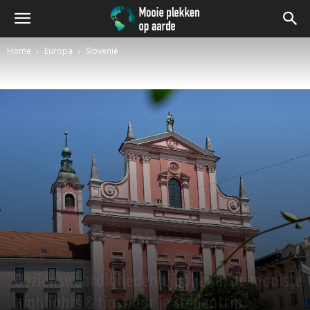
Home
Europa
Slovenië
Slovenië
Bezienswaardigheden Ljubljana, de mooiste
highlights & tips voor je stedentrip