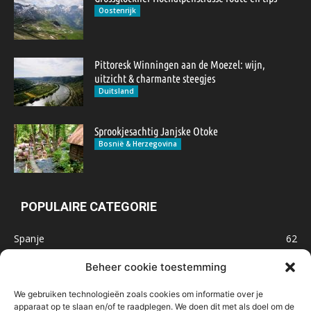
Oostenrijk
Pittoresk Winningen aan de Moezel: wijn,
uitzicht & charmante steegjes
Duitsland
Sprookjesachtig Janjske Otoke
Bosnië & Herzegovina
POPULAIRE CATEGORIE
Spanje
62
Frankrijk
47
Beheer cookie toestemming
Inspiratie
32
We gebruiken technologieën zoals cookies om informatie over je
Marokko
32
apparaat op te slaan en/of te raadplegen. We doen dit met als doel om de