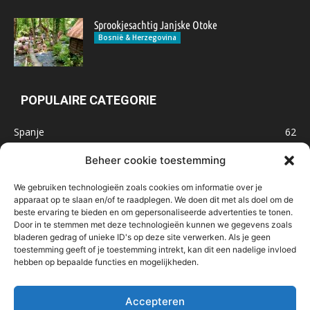
Sprookjesachtig Janjske Otoke
Bosnië & Herzegovina
POPULAIRE CATEGORIE
Spanje
62
Frankrijk
47
Beheer cookie toestemming
Inspiratie
32
We gebruiken technologieën zoals cookies om informatie over je
Marokko
32
apparaat op te slaan en/of te raadplegen. We doen dit met als doel om de
beste ervaring te bieden en om gepersonaliseerde advertenties te tonen.
IJsland
32
Door in te stemmen met deze technologieën kunnen we gegevens zoals
Malta
31
bladeren gedrag of unieke ID's op deze site verwerken. Als je geen
toestemming geeft of je toestemming intrekt, kan dit een nadelige invloed
Roemenië
29
hebben op bepaalde functies en mogelijkheden.
Noorwegen
23
Bosnië & Herzegovina
23
Accepteren