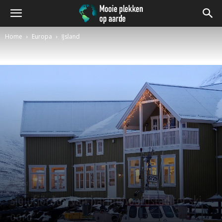
Home
Europa
IJsland
IJsland
Siglufjörður, van haringhoofdstad tot ski-
oord