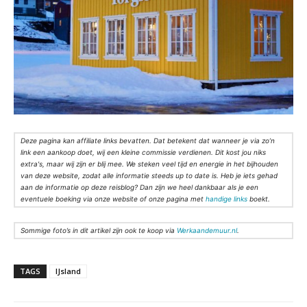
Deze pagina kan affiliate links bevatten. Dat betekent dat wanneer je via zo’n
link een aankoop doet, wij een kleine commissie verdienen. Dit kost jou niks
extra's, maar wij zijn er blij mee. We steken veel tijd en energie in het bijhouden
van deze website, zodat alle informatie steeds up to date is. Heb je iets gehad
aan de informatie op deze reisblog? Dan zijn we heel dankbaar als je een
eventuele boeking via onze website of onze pagina met
handige links
boekt.
Sommige foto’s in dit artikel zijn ook te koop via
Werkaandemuur.nl
.
TAGS
IJsland