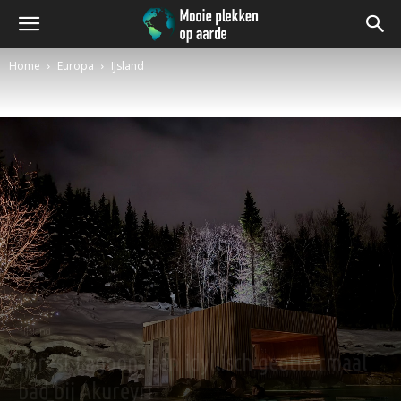
Home
Europa
IJsland
IJsland
Forest Lagoon, een idyllisch geothermaal
bad bij Akureyri