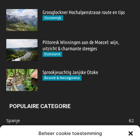
Grossglockner Hochalpenstrasse route en tips
Oostenrijk
Pittoresk Winningen aan de Moezel: wijn,
uitzicht & charmante steegjes
Duitsland
Sprookjesachtig Janjske Otoke
Bosnië & Herzegovina
POPULAIRE CATEGORIE
Spanje
62
Frankrijk
47
Beheer cookie toestemming
Inspiratie
32