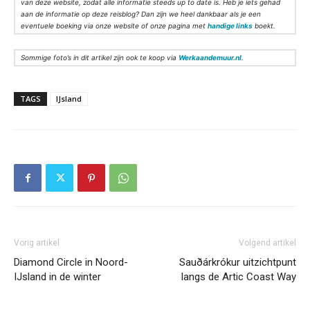
van deze website, zodat alle informatie steeds up to date is. Heb je iets gehad
aan de informatie op deze reisblog? Dan zijn we heel dankbaar als je een
eventuele boeking via onze website of onze pagina met
handige links
boekt.
Sommige foto’s in dit artikel zijn ook te koop via
Werkaandemuur.nl
.
TAGS
IJsland
Vorig artikel
Volgend artikel
Diamond Circle in Noord-
Sauðárkrókur uitzichtpunt
IJsland in de winter
langs de Artic Coast Way