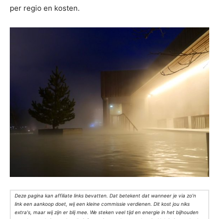
per regio en kosten.
Deze pagina kan affiliate links bevatten. Dat betekent dat wanneer je via zo’n
link een aankoop doet, wij een kleine commissie verdienen. Dit kost jou niks
extra's, maar wij zijn er blij mee. We steken veel tijd en energie in het bijhouden