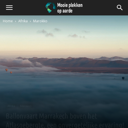
Home
Afrika
Marokko
Afrika
Marokko
Ballonvaart Marrakech boven het
Atlasgebergte, een onvergetelijke ervaring!