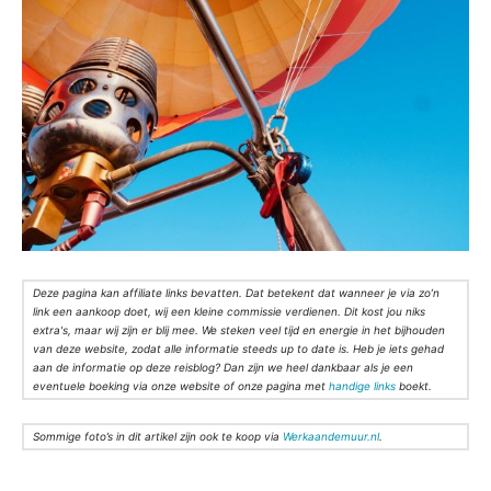
Deze pagina kan affiliate links bevatten. Dat betekent dat wanneer je via zo’n
link een aankoop doet, wij een kleine commissie verdienen. Dit kost jou niks
extra's, maar wij zijn er blij mee. We steken veel tijd en energie in het bijhouden
van deze website, zodat alle informatie steeds up to date is. Heb je iets gehad
aan de informatie op deze reisblog? Dan zijn we heel dankbaar als je een
eventuele boeking via onze website of onze pagina met
handige links
boekt.
Sommige foto’s in dit artikel zijn ook te koop via
Werkaandemuur.nl
.