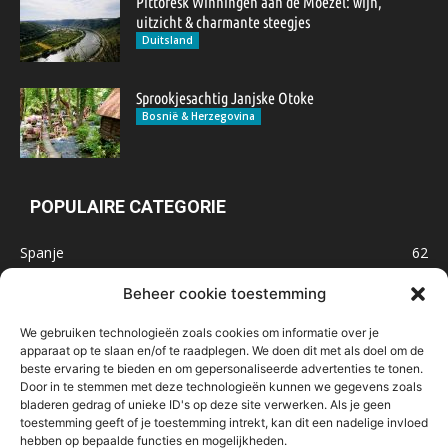
Pittoresk Winningen aan de Moezel: wijn,
uitzicht & charmante steegjes
Duitsland
Sprookjesachtig Janjske Otoke
Bosnië & Herzegovina
POPULAIRE CATEGORIE
Spanje
62
Frankrijk
47
Beheer cookie toestemming
Inspiratie
32
We gebruiken technologieën zoals cookies om informatie over je
Marokko
32
apparaat op te slaan en/of te raadplegen. We doen dit met als doel om de
beste ervaring te bieden en om gepersonaliseerde advertenties te tonen.
IJsland
32
Door in te stemmen met deze technologieën kunnen we gegevens zoals
Malta
31
bladeren gedrag of unieke ID's op deze site verwerken. Als je geen
toestemming geeft of je toestemming intrekt, kan dit een nadelige invloed
Roemenië
29
hebben op bepaalde functies en mogelijkheden.