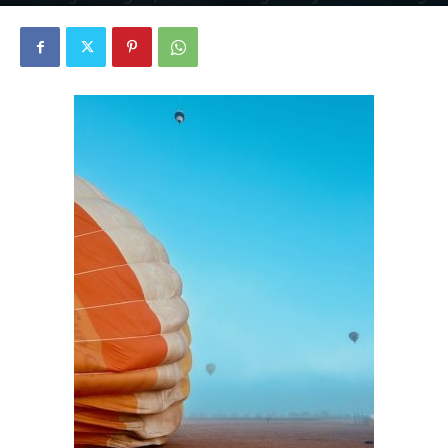
4764
0