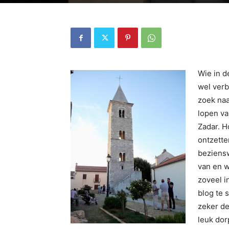
Wie in d
wel verb
zoek naa
lopen va
Zadar. H
ontzette
beziensw
van en w
zoveel i
blog te s
zeker de
leuk dor