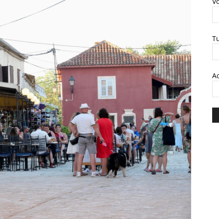
V
T
A