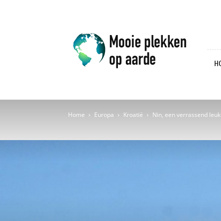
Mooie
plekken
op
aarde
H
Home
Europa
Kroatië
Nin, een verrassend leuk