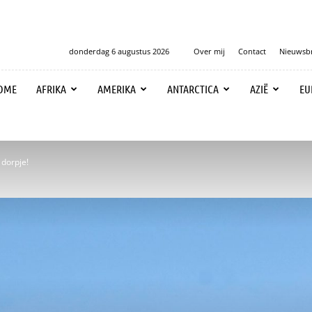
donderdag 6 augustus 2026
Over mij
Contact
Nieuwsbr
OME
AFRIKA
AMERIKA
ANTARCTICA
AZIË
EU
 dorpje!