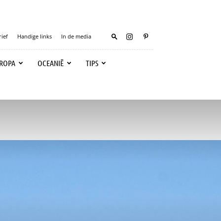
ief
Handige links
In de media
ROPA
OCEANIË
TIPS