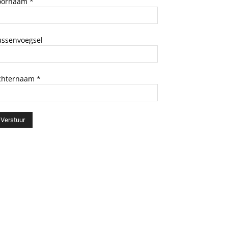
oornaam
*
ussenvoegsel
chternaam
*