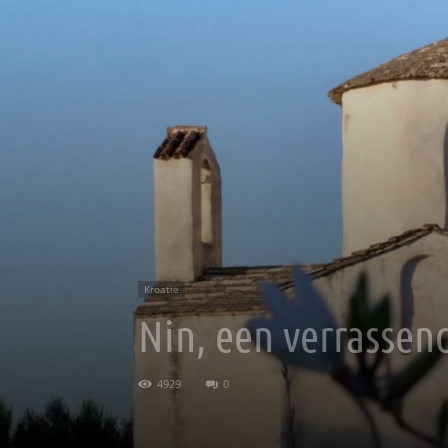
Kroatië
Nin, een verrassen
4929
0