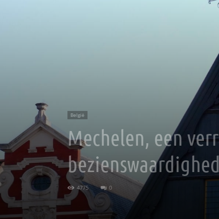
België
Mechelen, een verr
bezienswaardighe
4775
0