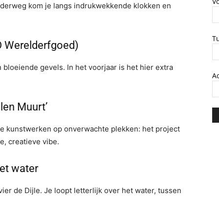
V
nderweg kom je langs indrukwekkende klokken en
T
CO Werelderfgoed)
bloeiende gevels. In het voorjaar is het hier extra
A
elen Muurt’
ele kunstwerken op onverwachte plekken: het project
, creatieve vibe.
het water
er de Dijle. Je loopt letterlijk over het water, tussen