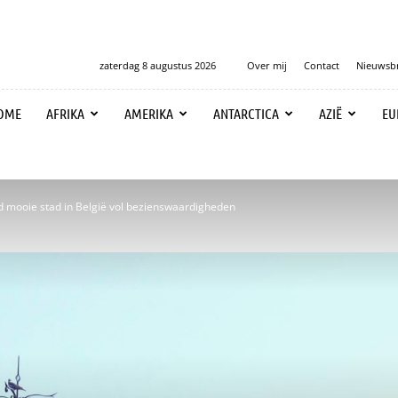
zaterdag 8 augustus 2026
Over mij
Contact
Nieuwsbr
OME
AFRIKA
AMERIKA
ANTARCTICA
AZIË
EU
 mooie stad in België vol bezienswaardigheden