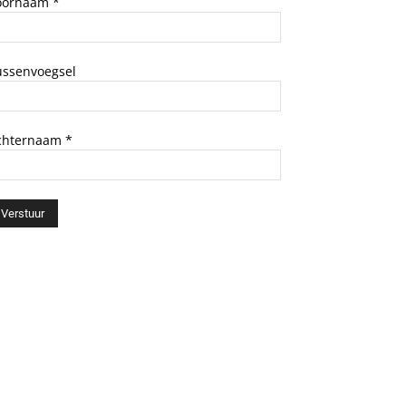
oornaam
*
ussenvoegsel
chternaam
*