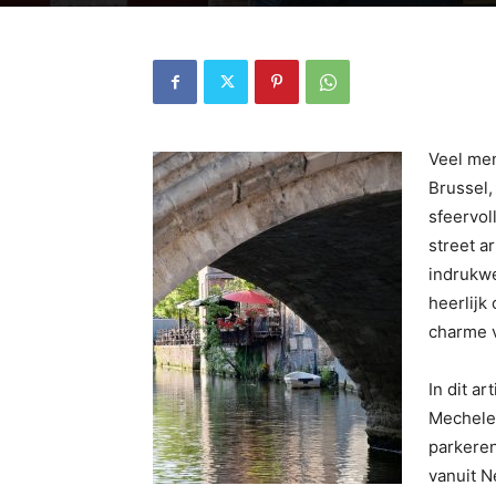
Veel men
Brussel,
sfeervol
street a
indrukwe
heerlijk
charme 
In dit a
Mechelen
parkeren
vanuit N