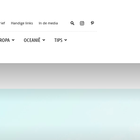
ief
Handige links
In de media
ROPA
OCEANIË
TIPS