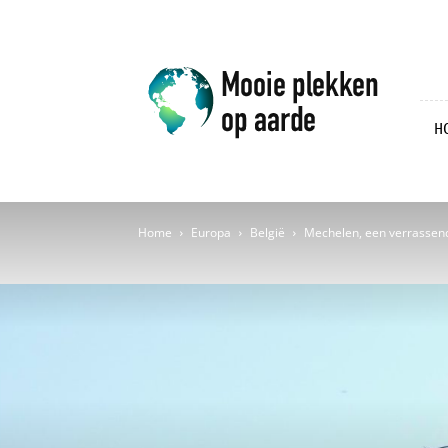
Mooie
plekken
op
aarde
H
Home
Europa
België
Mechelen, een verrassend