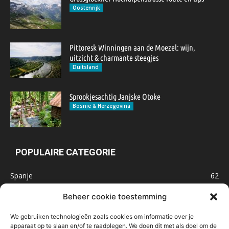
Oostenrijk
Pittoresk Winningen aan de Moezel: wijn,
uitzicht & charmante steegjes
Duitsland
Sprookjesachtig Janjske Otoke
Bosnië & Herzegovina
POPULAIRE CATEGORIE
Spanje
62
Frankrijk
47
Beheer cookie toestemming
Inspiratie
32
We gebruiken technologieën zoals cookies om informatie over je
Marokko
32
apparaat op te slaan en/of te raadplegen. We doen dit met als doel om de