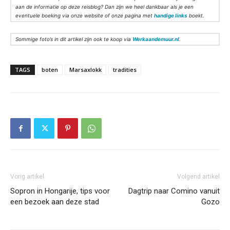
aan de informatie op deze reisblog? Dan zijn we heel dankbaar als je een
eventuele boeking via onze website of onze pagina met
handige links
boekt.
Sommige foto’s in dit artikel zijn ook te koop via
Werkaandemuur.nl
.
TAGS
boten
Marsaxlokk
tradities
Vorig artikel
Volgend artikel
Sopron in Hongarije, tips voor
Dagtrip naar Comino vanuit
een bezoek aan deze stad
Gozo