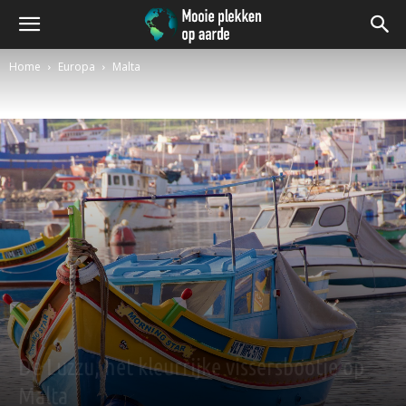
Home
Europa
Malta
Malta
De Luzzu, het kleurrijke vissersbootje op
Malta