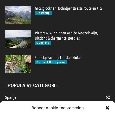
Grossglockner Hochalpenstrasse route en tips
Oostenrijk
Pittoresk Winningen aan de Moezel: wijn,
uitzicht & charmante steegjes
Duitsland
Sprookjesachtig Janjske Otoke
Bosnië & Herzegovina
POPULAIRE CATEGORIE
Spanje
62
Frankrijk
47
Beheer cookie toestemming
Inspiratie
32