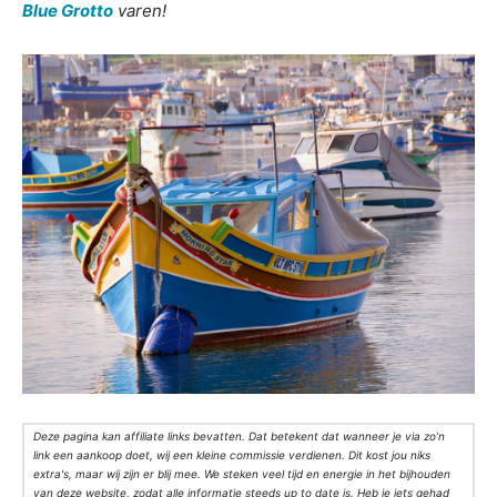
Blue Grotto
varen!
Deze pagina kan affiliate links bevatten. Dat betekent dat wanneer je via zo’n
link een aankoop doet, wij een kleine commissie verdienen. Dit kost jou niks
extra's, maar wij zijn er blij mee. We steken veel tijd en energie in het bijhouden
van deze website, zodat alle informatie steeds up to date is. Heb je iets gehad