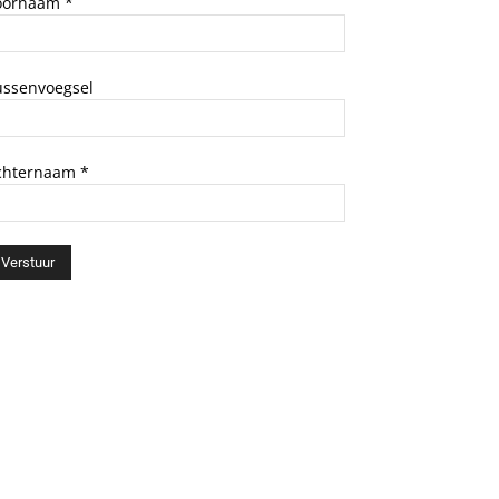
oornaam
*
ussenvoegsel
chternaam
*