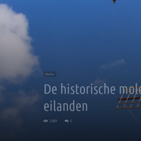
Malta
De historische mol
eilanden
2389
0