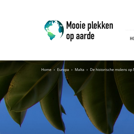
Mooie
plekken
op
aarde
H
Home
Europa
Malta
De historische molens op 