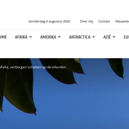
donderdag 6 augustus 2026
Over mij
Contact
Nieuwsbr
OME
AFRIKA
AMERIKA
ANTARCTICA
AZIË
EU
Malta, verborgen schatten op de eilanden