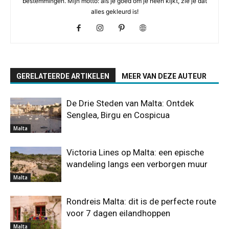
bestemmingen. Mijn motto: als je goed om je heen kijkt, zie je dat
alles gekleurd is!
GERELATEERDE ARTIKELEN
MEER VAN DEZE AUTEUR
De Drie Steden van Malta: Ontdek
Senglea, Birgu en Cospicua
Malta
Victoria Lines op Malta: een epische
wandeling langs een verborgen muur
Malta
Rondreis Malta: dit is de perfecte route
voor 7 dagen eilandhoppen
Malta