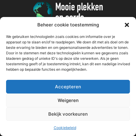
Beheer cookie toestemming
We gebruiken technologieën zoals cookies om informatie over je
POPULAIRE BERICHTEN
apparaat op te slaan en/of te raadplegen. We doen dit met als doel om de
beste ervaring te bieden en om gepersonaliseerde advertenties te tonen.
Door in te stemmen met deze technologieën kunnen we gegevens zoals
Grossglockner Hochalpenstrasse route en tips
bladeren gedrag of unieke ID's op deze site verwerken. Als je geen
Oostenrijk
toestemming geeft of je toestemming intrekt, kan dit een nadelige invloed
hebben op bepaalde functies en mogelijkheden.
Pittoresk Winningen aan de Moezel: wijn,
Accepteren
uitzicht & charmante steegjes
Duitsland
Weigeren
Sprookjesachtig Janjske Otoke
Bekijk voorkeuren
Bosnië & Herzegovina
Cookiebeleid