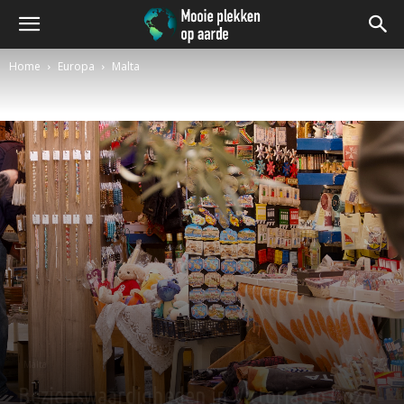
Home
Europa
Malta
Malta
Bezienswaardigheden in Victoria op Gozo