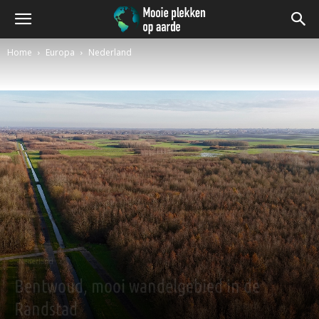
Home
Europa
Nederland
Nederland
Bentwoud, mooi wandelgebied in de
Randstad