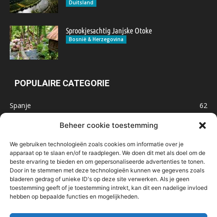
Duitsland
Sprookjesachtig Janjske Otoke
Bosnië & Herzegovina
POPULAIRE CATEGORIE
Spanje
62
Frankrijk
47
Beheer cookie toestemming
Inspiratie
32
We gebruiken technologieën zoals cookies om informatie over je
Marokko
32
apparaat op te slaan en/of te raadplegen. We doen dit met als doel om de
beste ervaring te bieden en om gepersonaliseerde advertenties te tonen.
IJsland
32
Door in te stemmen met deze technologieën kunnen we gegevens zoals
Malta
31
bladeren gedrag of unieke ID's op deze site verwerken. Als je geen
toestemming geeft of je toestemming intrekt, kan dit een nadelige invloed
Roemenië
29
hebben op bepaalde functies en mogelijkheden.
Noorwegen
23