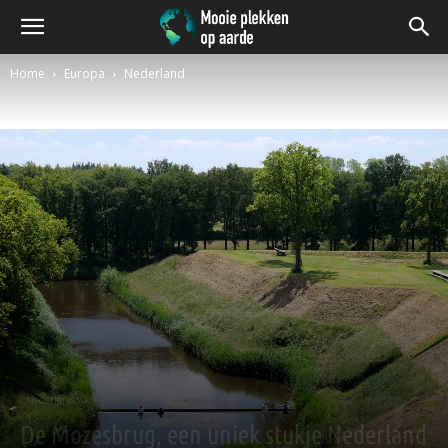
Home
Europa
Nederland
Nederland
De Mozesbrug, een uniek stukje Nederland