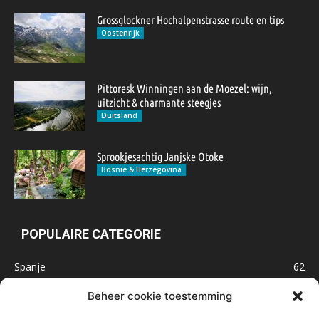
Grossglockner Hochalpenstrasse route en tips
Oostenrijk
Pittoresk Winningen aan de Moezel: wijn,
uitzicht & charmante steegjes
Duitsland
Sprookjesachtig Janjske Otoke
Bosnië & Herzegovina
POPULAIRE CATEGORIE
Spanje
62
Frankrijk
47
Beheer cookie toestemming
Inspiratie
32