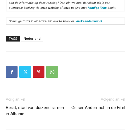
aan de informatie op deze reisblog? Dan zijn we heel dankbaar als je een
eventuele boeking via onze website of onze pagina met
handige links
boekt.
Sommige foto’s in dit artikel zijn ook te koop via
Werkaandemuur.nl
.
TAGS
Nederland
Vorig artikel
Volgend artikel
Berat, stad van duizend ramen
Geiser Andernach in de Eifel
in Albanië