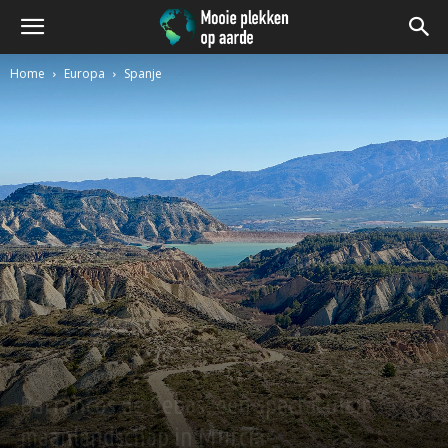
Home
Europa
Spanje
Spanje
Barrancos de Gebas, een spectaculair
maanlandschap in Murcia