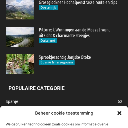
Grossglockner Hochalpenstrasse route en tips
Oostenrijk
Pittoresk Winningen aan de Moezel: wijn,
uitzicht & charmante steegjes
Duitsland
Sprookjesachtig Janjske Otoke
Bosnië & Herzegovina
POPULAIRE CATEGORIE
Spanje
62
Frankrijk
47
Beheer cookie toestemming
Inspiratie
32
We gebruiken technologieën zoals cookies om informatie over je
Marokko
32