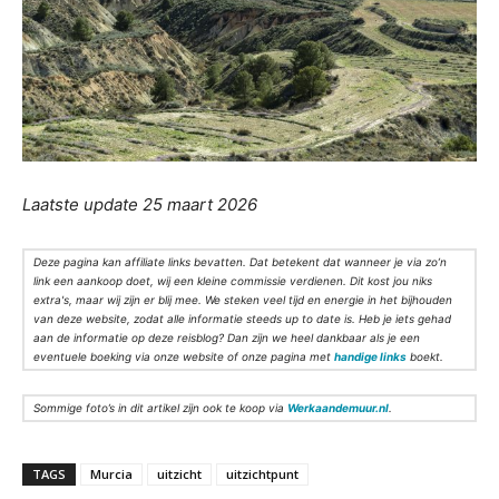
Laatste update 25 maart 2026
Deze pagina kan affiliate links bevatten. Dat betekent dat wanneer je via zo’n
link een aankoop doet, wij een kleine commissie verdienen. Dit kost jou niks
extra's, maar wij zijn er blij mee. We steken veel tijd en energie in het bijhouden
van deze website, zodat alle informatie steeds up to date is. Heb je iets gehad
aan de informatie op deze reisblog? Dan zijn we heel dankbaar als je een
eventuele boeking via onze website of onze pagina met
handige links
boekt.
Sommige foto’s in dit artikel zijn ook te koop via
Werkaandemuur.nl
.
TAGS
Murcia
uitzicht
uitzichtpunt