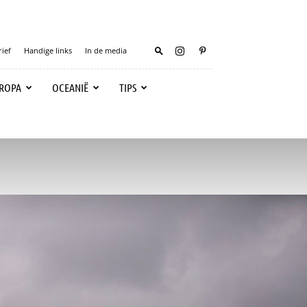
ief
Handige links
In de media
ROPA
OCEANIË
TIPS