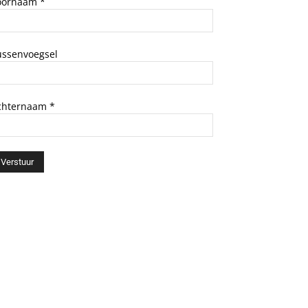
oornaam
*
ussenvoegsel
chternaam
*