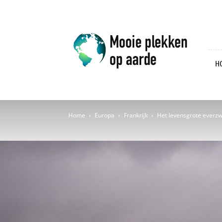
Mooie
plekken
op
aarde
H
Home
Europa
Frankrijk
Het levensgrote everzw