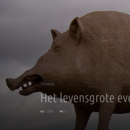
Frankrijk
Het levensgrote ev
1274
0