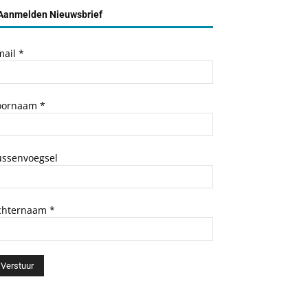
Aanmelden Nieuwsbrief
mail
*
oornaam
*
ussenvoegsel
chternaam
*