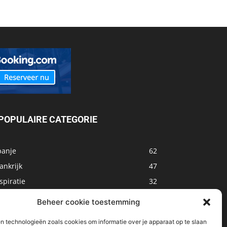
POPULAIRE CATEGORIE
panje
62
ankrijk
47
spiratie
32
arokko
32
Beheer cookie toestemming
sland
32
n technologieën zoals cookies om informatie over je apparaat op te slaan
alta
31