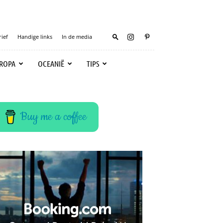
ief
Handige links
In de media
ROPA
OCEANIË
TIPS
Buy me a coffee