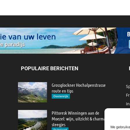
POPULAIRE BERICHTEN
Grossglockner Hochalpenstrasse
S
route en tips
Fr
Oostenrijk
In
M
Pittoresk Winningen aan de
Moezel: wijn, uitzicht & charmante
IJ
steegjes
We gebruike
M
Duitsland