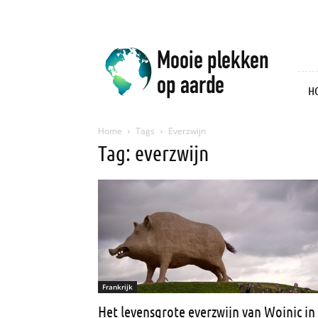
Mooie
plekken
op
aarde
H
Home
Tags
Everzwijn
Tag: everzwijn
Frankrijk
Het levensgrote everzwijn van Woinic i