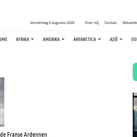
donderdag 6 augustus 2026
Over mij
Contact
Nieuwsbr
OME
AFRIKA
AMERIKA
ANTARCTICA
AZIË
EU
n de Franse Ardennen