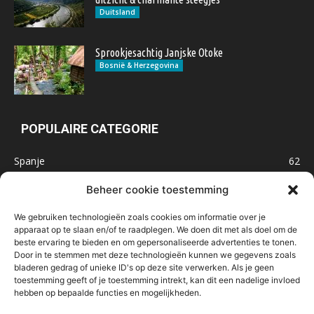
Duitsland
Sprookjesachtig Janjske Otoke
Bosnië & Herzegovina
POPULAIRE CATEGORIE
Spanje
62
Frankrijk
47
Beheer cookie toestemming
Inspiratie
32
We gebruiken technologieën zoals cookies om informatie over je
Marokko
32
apparaat op te slaan en/of te raadplegen. We doen dit met als doel om de
beste ervaring te bieden en om gepersonaliseerde advertenties te tonen.
IJsland
32
Door in te stemmen met deze technologieën kunnen we gegevens zoals
Malta
31
bladeren gedrag of unieke ID's op deze site verwerken. Als je geen
toestemming geeft of je toestemming intrekt, kan dit een nadelige invloed
Roemenië
29
hebben op bepaalde functies en mogelijkheden.
Noorwegen
23