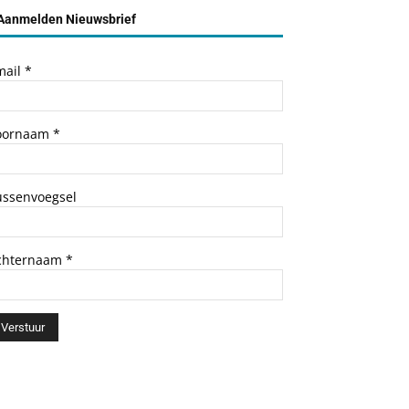
Aanmelden Nieuwsbrief
mail
*
oornaam
*
ussenvoegsel
chternaam
*