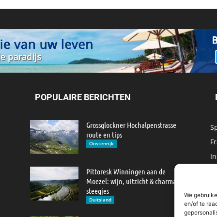
POPULAIRE BERICHTEN
Grossglockner Hochalpenstrasse
S
route en tips
Fr
Oostenrijk
In
M
Pittoresk Winningen aan de
Moezel: wijn, uitzicht & charmante
IJ
steegjes
We gebruike
M
Duitsland
en/of te raa
gepersonali
R