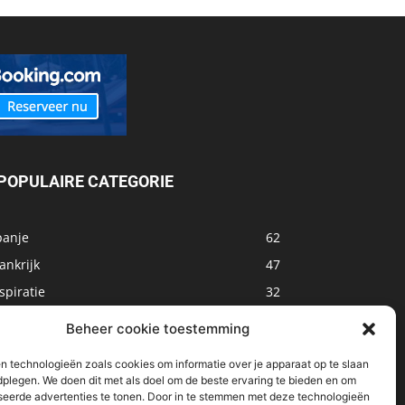
POPULAIRE CATEGORIE
panje
62
ankrijk
47
spiratie
32
arokko
32
Beheer cookie toestemming
sland
32
n technologieën zoals cookies om informatie over je apparaat op te slaan
alta
31
dplegen. We doen dit met als doel om de beste ervaring te bieden en om
seerde advertenties te tonen. Door in te stemmen met deze technologieën
oemenië
29