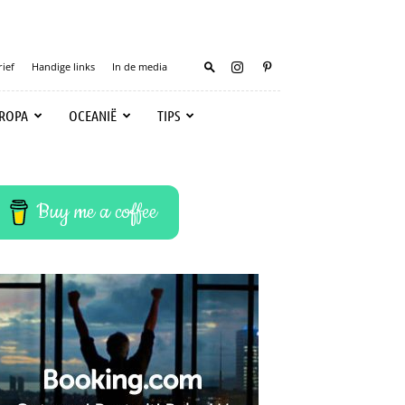
ief
Handige links
In de media
ROPA
OCEANIË
TIPS
Buy me a coffee