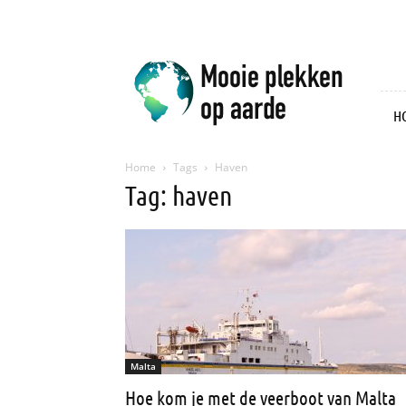
Mooie
plekken
op
aarde
H
Home
Tags
Haven
Tag: haven
Malta
Hoe kom je met de veerboot van Malta