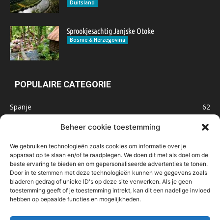
Duitsland
Sprookjesachtig Janjske Otoke
Bosnië & Herzegovina
POPULAIRE CATEGORIE
Spanje
62
Frankrijk
47
Beheer cookie toestemming
Inspiratie
32
We gebruiken technologieën zoals cookies om informatie over je
Marokko
32
apparaat op te slaan en/of te raadplegen. We doen dit met als doel om de
beste ervaring te bieden en om gepersonaliseerde advertenties te tonen.
IJsland
32
Door in te stemmen met deze technologieën kunnen we gegevens zoals
Malta
31
bladeren gedrag of unieke ID's op deze site verwerken. Als je geen
toestemming geeft of je toestemming intrekt, kan dit een nadelige invloed
Roemenië
29
hebben op bepaalde functies en mogelijkheden.
Noorwegen
23