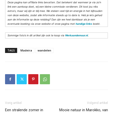
Deze pagina kan affiliate links bevatten. Dat betekent dat wanneer je via zo’n
link een aankoop doet, wij een kleine commissie verdienen. Dit kost jou niks
extra's, maar wij zijn er blij mee. We steken veel tijd en energie in het bijhouden
van deze website, zodat alle informatie steeds up to date is. Heb je iets gehad
aan de informatie op deze reisblog? Dan zijn we heel dankbaar als je een
eventuele boeking via onze website of onze pagina met
handige links
boekt.
Sommige foto’s in dit artikel zijn ook te koop via
Werkaandemuur.nl
.
TAGS
Madeira
wandelen
Vorig artikel
Volgend artikel
Een stralende zomer in
Mooie natuur in Marokko, van