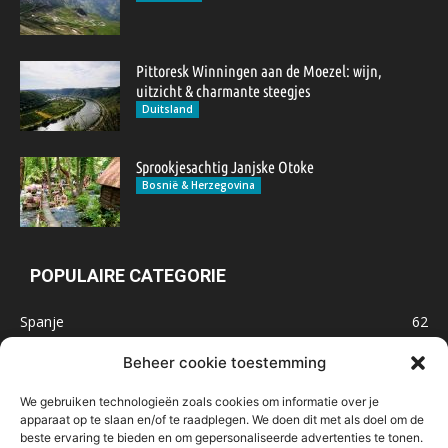
Pittoresk Winningen aan de Moezel: wijn,
uitzicht & charmante steegjes
Duitsland
Sprookjesachtig Janjske Otoke
Bosnië & Herzegovina
POPULAIRE CATEGORIE
Spanje
62
Frankrijk
47
Beheer cookie toestemming
Inspiratie
32
We gebruiken technologieën zoals cookies om informatie over je
Marokko
32
apparaat op te slaan en/of te raadplegen. We doen dit met als doel om de
beste ervaring te bieden en om gepersonaliseerde advertenties te tonen.
IJsland
32