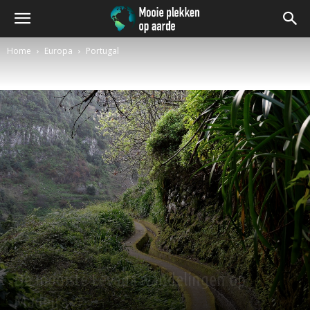
Home
Europa
Portugal
Portugal
De mooiste Levada wandelingen op
Madeira