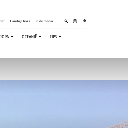
ief
Handige links
In de media
ROPA
OCEANIË
TIPS