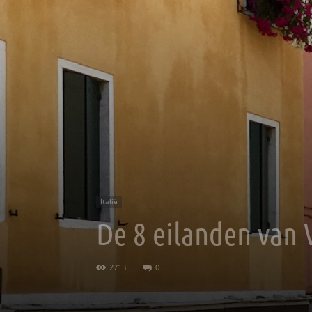
Italië
De 8 eilanden van 
2713
0