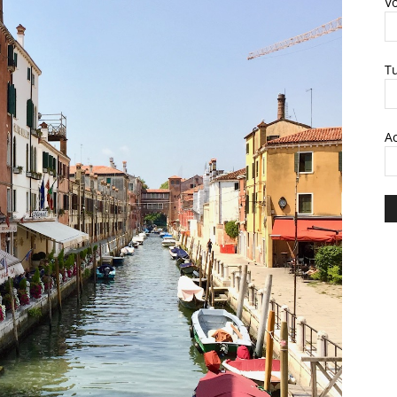
V
T
A