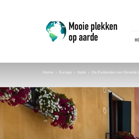
Mooie
plekken
op
aarde
H
Home
Europa
Italië
De 8 eilanden van Venetië