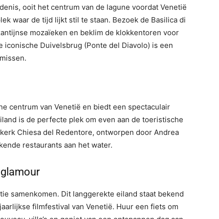
edenis, ooit het centrum van de lagune voordat Venetië
 waar de tijd lijkt stil te staan. Bezoek de Basilica di
zantijnse mozaïeken en beklim de klokkentoren voor
e iconische Duivelsbrug (Ponte del Diavolo) is een
 missen.
che centrum van Venetië en biedt een spectaculair
eiland is de perfecte plek om even aan de toeristische
 kerk Chiesa del Redentore, ontworpen door Andrea
ekende restaurants aan het water.
lmglamour
ntie samenkomen. Dit langgerekte eiland staat bekend
aarlijkse filmfestival van Venetië. Huur een fiets om