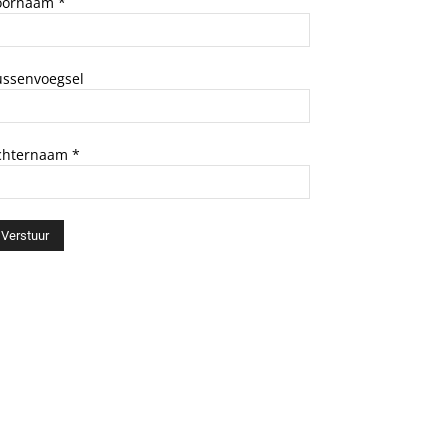
oornaam
*
ussenvoegsel
chternaam
*