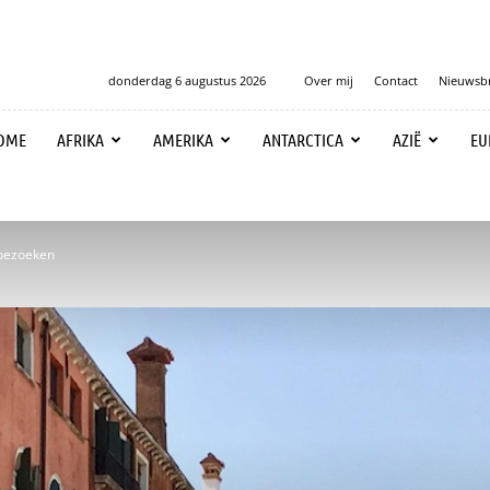
donderdag 6 augustus 2026
Over mij
Contact
Nieuwsbr
OME
AFRIKA
AMERIKA
ANTARCTICA
AZIË
EU
 bezoeken