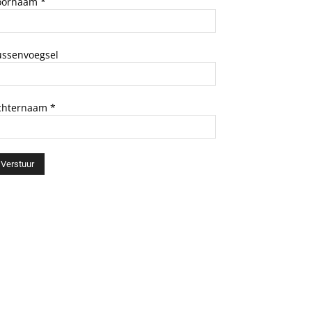
oornaam
*
ussenvoegsel
chternaam
*