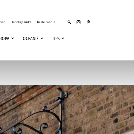
ief
Handige links
In de media
ROPA
OCEANIË
TIPS