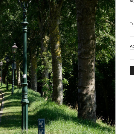
V
T
A