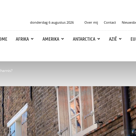
donderdag 6 augustus 2026
Over mij
Contact
Nieuwsbr
OME
AFRIKA
AMERIKA
ANTARCTICA
AZIË
EU
lharnis?