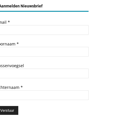
Aanmelden Nieuwsbrief
mail
*
oornaam
*
ussenvoegsel
chternaam
*