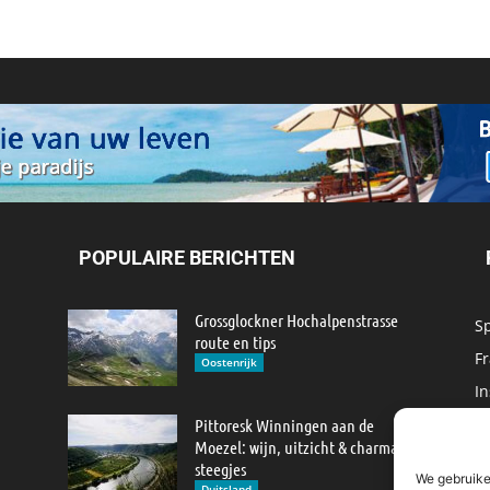
POPULAIRE BERICHTEN
Grossglockner Hochalpenstrasse
S
route en tips
Fr
Oostenrijk
In
M
Pittoresk Winningen aan de
Moezel: wijn, uitzicht & charmante
IJ
steegjes
We gebruike
M
Duitsland