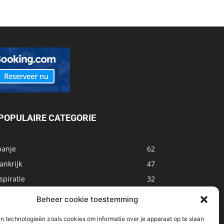
POPULAIRE CATEGORIE
panje
62
ankrijk
47
spiratie
32
arokko
32
Beheer cookie toestemming
sland
32
n technologieën zoals cookies om informatie over je apparaat op te slaan
alta
31