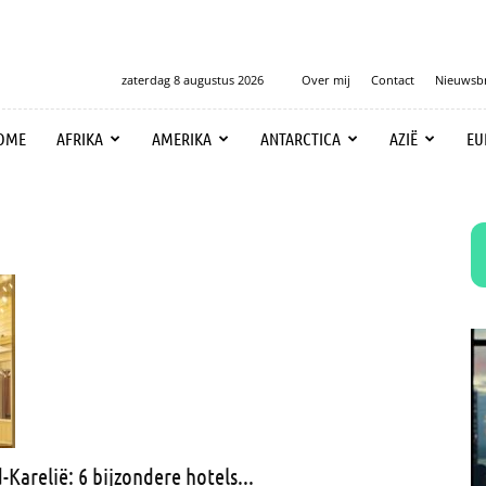
zaterdag 8 augustus 2026
Over mij
Contact
Nieuwsbr
OME
AFRIKA
AMERIKA
ANTARCTICA
AZIË
EU
Karelië: 6 bijzondere hotels...