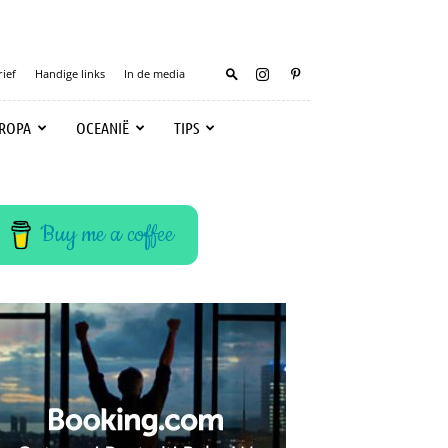
ief
Handige links
In de media
ROPA
OCEANIË
TIPS
Buy me a coffee