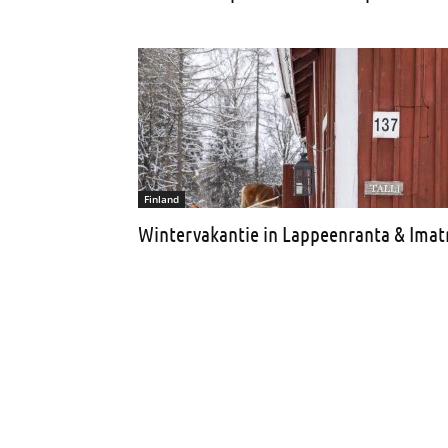
Finland
Wintervakantie in Lappeenranta & Imatr