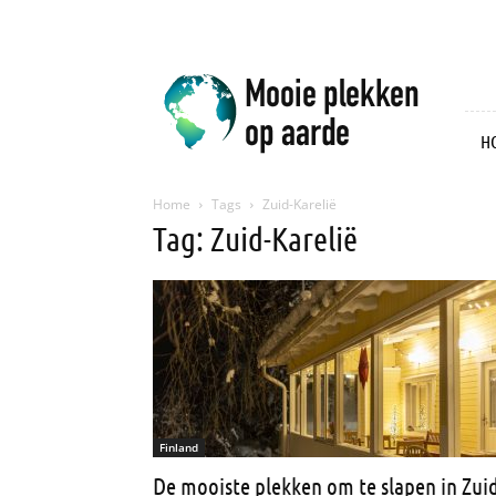
Mooie
plekken
op
aarde
H
Home
Tags
Zuid-Karelië
Tag: Zuid-Karelië
Finland
De mooiste plekken om te slapen in Zuid-