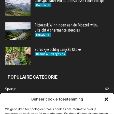
Grossglockner Hochalpenstrasse route en tips
Oostenrijk
Pittoresk Winningen aan de Moezel: wijn,
uitzicht & charmante steegjes
Duitsland
Sprookjesachtig Janjske Otoke
Bosnië & Herzegovina
POPULAIRE CATEGORIE
Spanje
62
Frankrijk
47
Beheer cookie toestemming
Inspiratie
32
We gebruiken technologieën zoals cookies om informatie over je
Marokko
32
apparaat op te slaan en/of te raadplegen. We doen dit met als doel om de