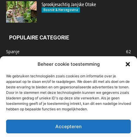
Sprookjesachtig Janjske Otoke
Bosnië & Herzegovina
POPULAIRE CATEGORIE
Spanje
62
Frankrijk
47
Beheer cookie toestemming
Inspiratie
32
We gebruiken technologieën zoals cookies om informatie over je
Marokko
32
apparaat op te slaan en/of te raadplegen. We doen dit met als doel om de
beste ervaring te bieden en om gepersonaliseerde advertenties te tonen.
IJsland
32
Door in te stemmen met deze technologieën kunnen we gegevens zoals
Malta
31
bladeren gedrag of unieke ID's op deze site verwerken. Als je geen
toestemming geeft of je toestemming intrekt, kan dit een nadelige invloed
Roemenië
29
hebben op bepaalde functies en mogelijkheden.
Noorwegen
23
Bosnië & Herzegovina
23
Accepteren