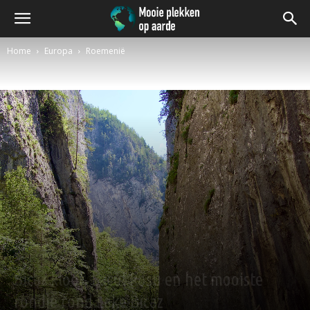
Home
Europa
Roemenië
Roemenië
Bicaz kloof, Lacul Roșu en het mooiste
rondje rond Lake Bicaz