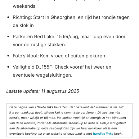
weekends.
Richting: Start in Gheorgheni en rijd het rondje tegen
de klok in
Parkeren Red Lake: 15 lei/dag, maar loop even door
voor de rustige stukken.
Foto’s kloof: Kom vroeg of buiten piekuren.
Veiligheid DJ155F: Check vooraf het weer en
eventuele wegafsluitingen.
Laatste update: 11 augustus 2025
Deze pagina kan affiliate links bevatten. Dat betekent dat wanneer je via zo’n
link een aankoop doet, wij een kleine commissie verdienen. Dit kost jou niks
extra's, maar wij zijn er blij mee. We steken veel tijd en energie in het bijhouden
van deze website, zodat alle informatie steeds up to date is. Heb je iets gehad
aan de informatie op deze reisblog? Dan zijn we heel dankbaar als je een
eventuele boeking via onze website of onze pagina met
handige links
boekt.