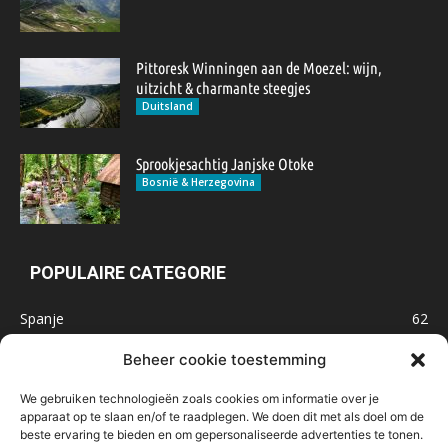
Pittoresk Winningen aan de Moezel: wijn,
uitzicht & charmante steegjes
Duitsland
Sprookjesachtig Janjske Otoke
Bosnië & Herzegovina
POPULAIRE CATEGORIE
Spanje
62
Frankrijk
47
Beheer cookie toestemming
Inspiratie
32
We gebruiken technologieën zoals cookies om informatie over je
Marokko
32
apparaat op te slaan en/of te raadplegen. We doen dit met als doel om de
beste ervaring te bieden en om gepersonaliseerde advertenties te tonen.
IJsland
32