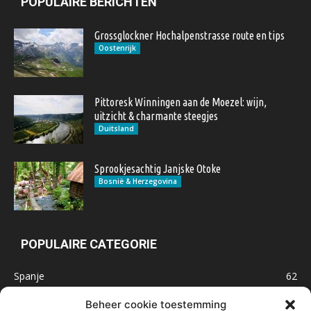
POPULAIRE BERICHTEN
Grossglockner Hochalpenstrasse route en tips
Oostenrijk
Pittoresk Winningen aan de Moezel: wijn,
uitzicht & charmante steegjes
Duitsland
Sprookjesachtig Janjske Otoke
Bosnië & Herzegovina
POPULAIRE CATEGORIE
Spanje
62
Frankrijk
47
Beheer cookie toestemming