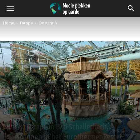
Home
Europa
Oostenrijk
Oostenrijk
Herfst-escape in Bad Schallerbach,
ontspannen in het EurothermenResort