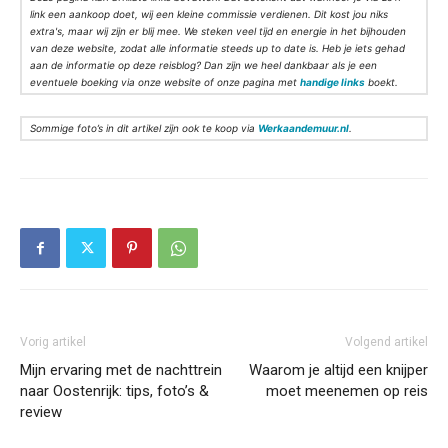
link een aankoop doet, wij een kleine commissie verdienen. Dit kost jou niks
extra's, maar wij zijn er blij mee. We steken veel tijd en energie in het bijhouden
van deze website, zodat alle informatie steeds up to date is. Heb je iets gehad
aan de informatie op deze reisblog? Dan zijn we heel dankbaar als je een
eventuele boeking via onze website of onze pagina met
handige links
boekt.
Sommige foto’s in dit artikel zijn ook te koop via
Werkaandemuur.nl
.
Vorig artikel
Volgend artikel
Mijn ervaring met de nachttrein
Waarom je altijd een knijper
naar Oostenrijk: tips, foto’s &
moet meenemen op reis
review