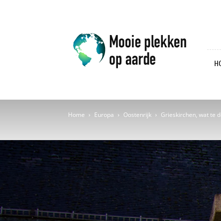
Mooie
plekken
op
aarde
H
Home
Europa
Oostenrijk
Grieskirchen, wat te d