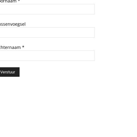
oornaam
*
ussenvoegsel
chternaam
*