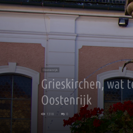
Oostenrijk
Grieskirchen, wat t
Oostenrijk
1318
0