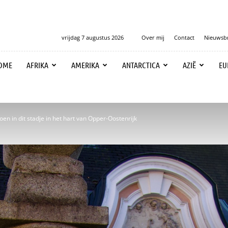
vrijdag 7 augustus 2026
Over mij
Contact
Nieuwsbr
OME
AFRIKA
AMERIKA
ANTARCTICA
AZIË
EU
oen in dit stadje in het hart van Opper-Oostenrijk