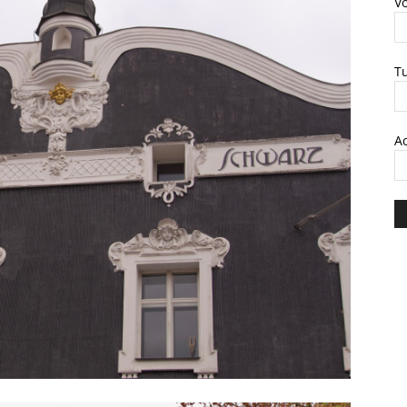
V
T
A