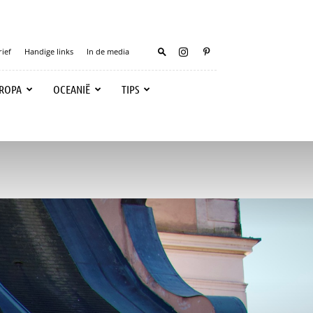
ief
Handige links
In de media
ROPA
OCEANIË
TIPS