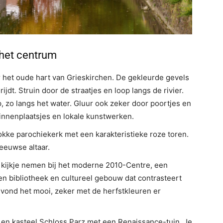
het centrum
 het oude hart van Grieskirchen. De gekleurde gevels
ijdt. Struin door de straatjes en loop langs de rivier.
p, zo langs het water. Gluur ook zeker door poortjes en
binnenplaatsjes en lokale kunstwerken.
okke parochiekerk met een karakteristieke roze toren.
eeuwse altaar.
 kijkje nemen bij het moderne 2010-Centre, een
 bibliotheek en cultureel gebouw dat contrasteert
vond het mooi, zeker met de herfstkleuren er
d en kasteel Schloss Parz met een Renaissance-tuin. Je