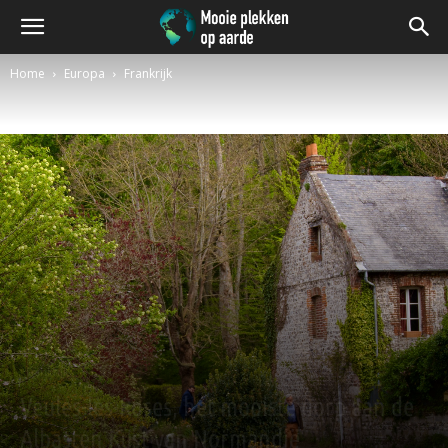
Home
Europa
Frankrijk
Frankrijk
Veules-les-Roses, het mooiste dorp aan de
Albasten Kust van Normandië