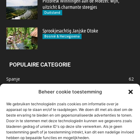
Pittoresk Winningen aan de Moezel: wijn,
uitzicht & charmante steegjes
Duitsland
Sprookjesachtig Janjske Otoke
Bosnië & Herzegovina
POPULAIRE CATEGORIE
Spanje
62
Frankrijk
47
Beheer cookie toestemming
Inspiratie
32
We gebruiken technologieën zoals cookies om informatie over je
Marokko
32
apparaat op te slaan en/of te raadplegen. We doen dit met als doel om de
beste ervaring te bieden en om gepersonaliseerde advertenties te tonen.
IJsland
32
Door in te stemmen met deze technologieën kunnen we gegevens zoals
Malta
31
bladeren gedrag of unieke ID's op deze site verwerken. Als je geen
toestemming geeft of je toestemming intrekt, kan dit een nadelige invloed
Roemenië
29
hebben op bepaalde functies en mogelijkheden.