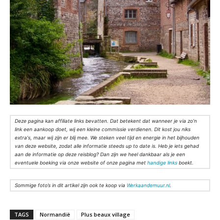
Deze pagina kan affiliate links bevatten. Dat betekent dat wanneer je via zo’n
link een aankoop doet, wij een kleine commissie verdienen. Dit kost jou niks
extra's, maar wij zijn er blij mee. We steken veel tijd en energie in het bijhouden
van deze website, zodat alle informatie steeds up to date is. Heb je iets gehad
aan de informatie op deze reisblog? Dan zijn we heel dankbaar als je een
eventuele boeking via onze website of onze pagina met
handige links
boekt.
Sommige foto’s in dit artikel zijn ook te koop via
Werkaandemuur.nl
.
TAGS
Normandië
Plus beaux village