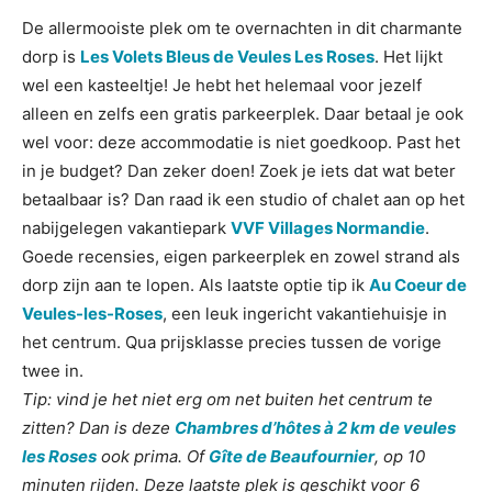
De allermooiste plek om te overnachten in dit charmante
dorp is
Les Volets Bleus de Veules Les Roses
. Het lijkt
wel een kasteeltje! Je hebt het helemaal voor jezelf
alleen en zelfs een gratis parkeerplek. Daar betaal je ook
wel voor: deze accommodatie is niet goedkoop. Past het
in je budget? Dan zeker doen! Zoek je iets dat wat beter
betaalbaar is? Dan raad ik een studio of chalet aan op het
nabijgelegen vakantiepark
VVF Villages Normandie
.
Goede recensies, eigen parkeerplek en zowel strand als
dorp zijn aan te lopen. Als laatste optie tip ik
Au Coeur de
Veules-les-Roses
, een leuk ingericht vakantiehuisje in
het centrum. Qua prijsklasse precies tussen de vorige
twee in.
Tip: vind je het niet erg om net buiten het centrum te
zitten? Dan is deze
Chambres d’hôtes à 2 km de veules
les Roses
ook prima. Of
Gîte de Beaufournier
, op 10
minuten rijden. Deze laatste plek is geschikt voor 6