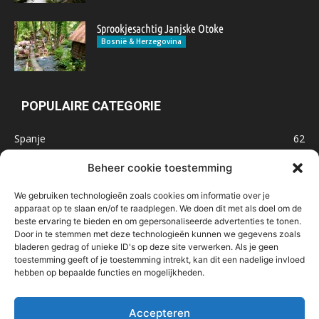
Sprookjesachtig Janjske Otoke
Bosnië & Herzegovina
POPULAIRE CATEGORIE
Spanje
62
Frankrijk
47
Beheer cookie toestemming
Inspiratie
32
We gebruiken technologieën zoals cookies om informatie over je
Marokko
32
apparaat op te slaan en/of te raadplegen. We doen dit met als doel om de
beste ervaring te bieden en om gepersonaliseerde advertenties te tonen.
IJsland
32
Door in te stemmen met deze technologieën kunnen we gegevens zoals
Malta
31
bladeren gedrag of unieke ID's op deze site verwerken. Als je geen
toestemming geeft of je toestemming intrekt, kan dit een nadelige invloed
Roemenië
29
hebben op bepaalde functies en mogelijkheden.
Noorwegen
23
Bosnië & Herzegovina
23
Accepteren