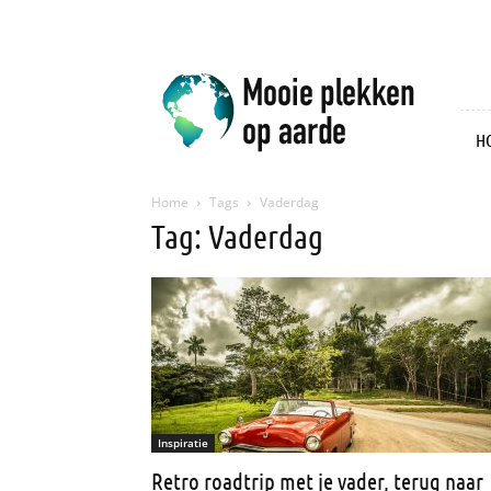
Mooie
plekken
op
aarde
H
Home
Tags
Vaderdag
Tag: Vaderdag
Inspiratie
Retro roadtrip met je vader, terug naar