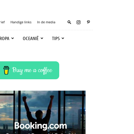
ief
Handige links
In de media
ROPA
OCEANIË
TIPS
Buy me a coffee