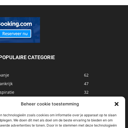
POPULAIRE CATEGORIE
panje
62
ankrijk
47
spiratie
32
arokko
32
Beheer cookie toestemming
sland
32
n technologieën zoals cookies om informatie over je apparaat op te slaan
alta
31
dplegen. We doen dit met als doel om de beste ervaring te bieden en om
seerde advertenties te tonen. Door in te stemmen met deze technologieën
oemenië
29