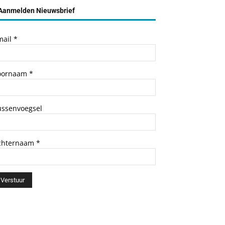
Aanmelden Nieuwsbrief
mail
*
oornaam
*
ussenvoegsel
chternaam
*