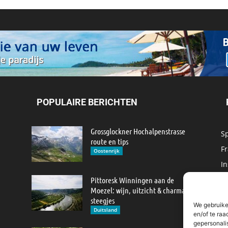
POPULAIRE BERICHTEN
Grossglockner Hochalpenstrasse
S
route en tips
Fr
Oostenrijk
In
M
Pittoresk Winningen aan de
Moezel: wijn, uitzicht & charmante
IJ
steegjes
We gebruike
M
Duitsland
en/of te raa
gepersonali
R