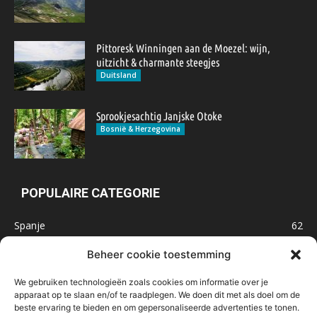
Pittoresk Winningen aan de Moezel: wijn,
uitzicht & charmante steegjes
Duitsland
Sprookjesachtig Janjske Otoke
Bosnië & Herzegovina
POPULAIRE CATEGORIE
Spanje
62
Frankrijk
47
Beheer cookie toestemming
Inspiratie
32
We gebruiken technologieën zoals cookies om informatie over je
Marokko
32
apparaat op te slaan en/of te raadplegen. We doen dit met als doel om de
beste ervaring te bieden en om gepersonaliseerde advertenties te tonen.
IJsland
32