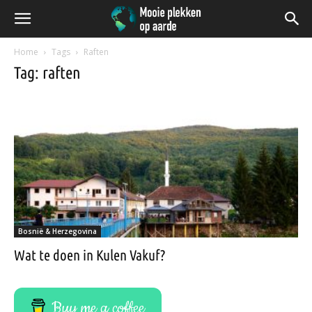
Home
Tags
Raften
Tag: raften
Bosnië & Herzegovina
Wat te doen in Kulen Vakuf?
Buy me a coffee