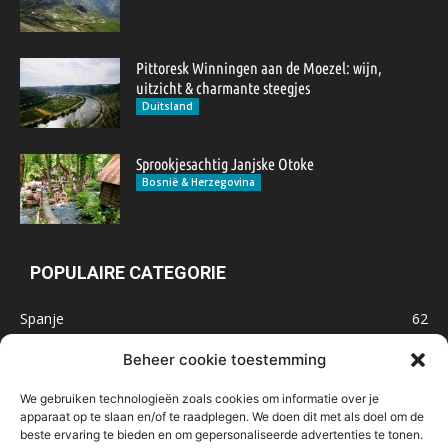
Pittoresk Winningen aan de Moezel: wijn,
uitzicht & charmante steegjes
Duitsland
Sprookjesachtig Janjske Otoke
Bosnië & Herzegovina
POPULAIRE CATEGORIE
Spanje
62
Frankrijk
47
Beheer cookie toestemming
Inspiratie
32
We gebruiken technologieën zoals cookies om informatie over je
Marokko
32
apparaat op te slaan en/of te raadplegen. We doen dit met als doel om de
beste ervaring te bieden en om gepersonaliseerde advertenties te tonen.
IJsland
32