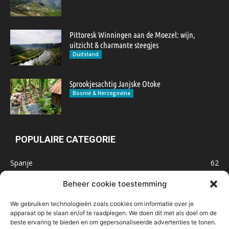
Pittoresk Winningen aan de Moezel: wijn,
uitzicht & charmante steegjes
Duitsland
Sprookjesachtig Janjske Otoke
Bosnië & Herzegovina
POPULAIRE CATEGORIE
Spanje
62
Frankrijk
47
Beheer cookie toestemming
Inspiratie
32
We gebruiken technologieën zoals cookies om informatie over je
Marokko
32
apparaat op te slaan en/of te raadplegen. We doen dit met als doel om de
beste ervaring te bieden en om gepersonaliseerde advertenties te tonen.
IJsland
32