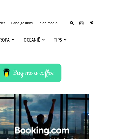
ief
Handige links
In de media
ROPA
OCEANIË
TIPS
Buy me a coffee