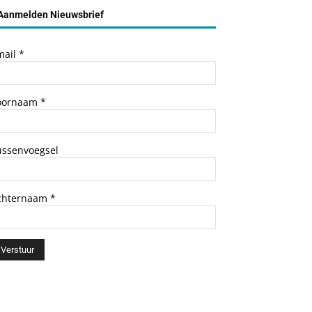
Aanmelden Nieuwsbrief
mail
*
oornaam
*
ussenvoegsel
chternaam
*