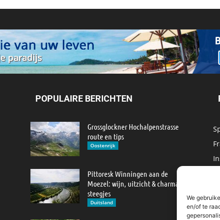
POPULAIRE BERICHTEN
Grossglockner Hochalpenstrasse
S
route en tips
Fr
Oostenrijk
In
M
Pittoresk Winningen aan de
Moezel: wijn, uitzicht & charmante
IJ
steegjes
We gebruike
M
Duitsland
en/of te raa
gepersonali
R