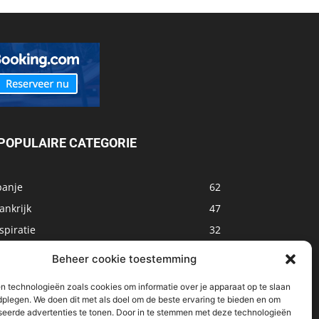
POPULAIRE CATEGORIE
panje
62
ankrijk
47
spiratie
32
arokko
32
Beheer cookie toestemming
sland
32
n technologieën zoals cookies om informatie over je apparaat op te slaan
alta
31
dplegen. We doen dit met als doel om de beste ervaring te bieden en om
seerde advertenties te tonen. Door in te stemmen met deze technologieën
oemenië
29