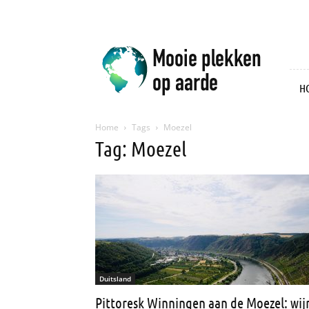
Mooie
plekken
op
aarde
H
Home
Tags
Moezel
Tag: Moezel
Duitsland
Pittoresk Winningen aan de Moezel: wij