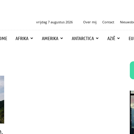
vrijdag 7 augustus 2026
Over mij
Contact
Nieuwsbr
OME
AFRIKA
AMERIKA
ANTARCTICA
AZIË
EU
n,