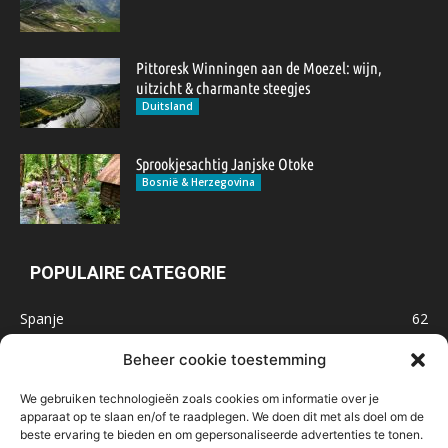
Pittoresk Winningen aan de Moezel: wijn,
uitzicht & charmante steegjes
Duitsland
Sprookjesachtig Janjske Otoke
Bosnië & Herzegovina
POPULAIRE CATEGORIE
Spanje
62
Frankrijk
47
Beheer cookie toestemming
Inspiratie
32
We gebruiken technologieën zoals cookies om informatie over je
Marokko
32
apparaat op te slaan en/of te raadplegen. We doen dit met als doel om de
beste ervaring te bieden en om gepersonaliseerde advertenties te tonen.
IJsland
32