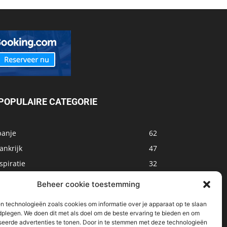
POPULAIRE CATEGORIE
panje
62
ankrijk
47
spiratie
32
arokko
32
Beheer cookie toestemming
sland
32
n technologieën zoals cookies om informatie over je apparaat op te slaan
alta
31
dplegen. We doen dit met als doel om de beste ervaring te bieden en om
seerde advertenties te tonen. Door in te stemmen met deze technologieën
oemenië
29