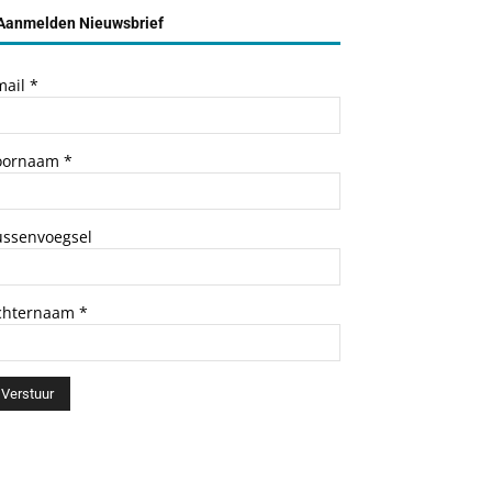
Aanmelden Nieuwsbrief
mail
*
oornaam
*
ussenvoegsel
chternaam
*