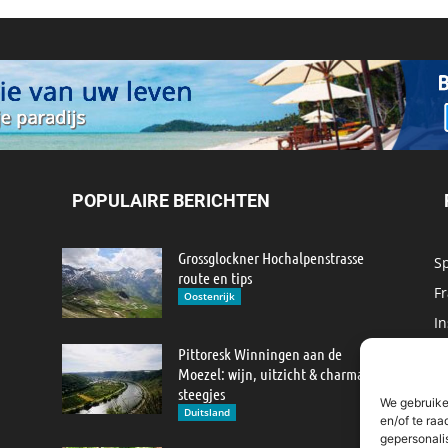
POPULAIRE BERICHTEN
Grossglockner Hochalpenstrasse
S
route en tips
Fr
Oostenrijk
In
M
Pittoresk Winningen aan de
Moezel: wijn, uitzicht & charmante
IJ
steegjes
We gebruike
M
Duitsland
en/of te raa
gepersonali
R