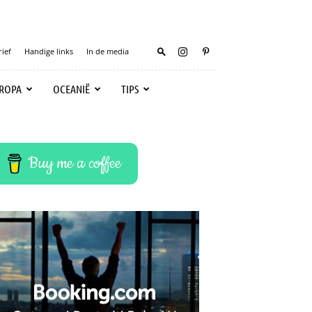
ief
Handige links
In de media
ROPA
OCEANIË
TIPS
Buy me a coffee