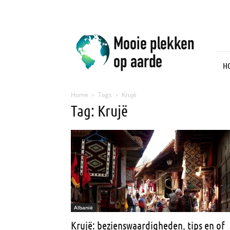
Mooie
plekken
op
aarde
H
Home
Tags
Krujë
Tag: Krujë
Albanië
Krujë: bezienswaardigheden, tips en of