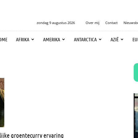
zondag 9 augustus 2026
Over mij
Contact
Nieuwsbr
OME
AFRIKA
AMERIKA
ANTARCTICA
AZIË
EU
ijke groentecurry ervaring