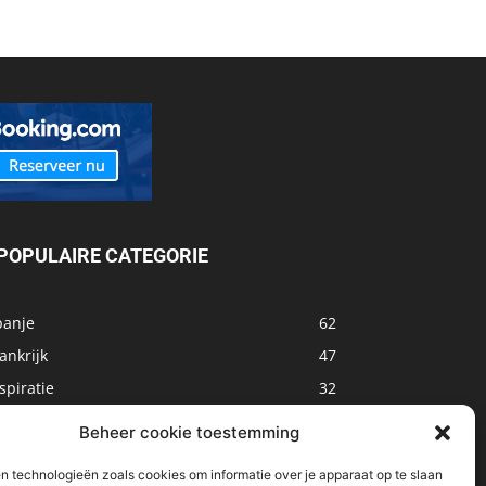
POPULAIRE CATEGORIE
panje
62
ankrijk
47
spiratie
32
arokko
32
Beheer cookie toestemming
sland
32
n technologieën zoals cookies om informatie over je apparaat op te slaan
alta
31