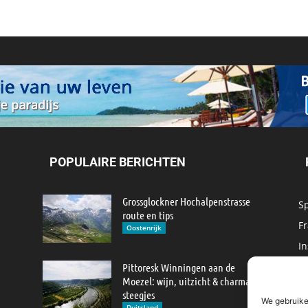
POPULAIRE BERICHTEN
Grossglockner Hochalpenstrasse
S
route en tips
Fr
Oostenrijk
In
M
Pittoresk Winningen aan de
Moezel: wijn, uitzicht & charmante
IJ
steegjes
We gebruike
M
Duitsland