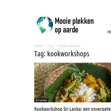
Mooie
plekken
op
aarde
H
Home
Tags
Kookworkshops
Tag: kookworkshops
Sri Lanka
Kookworkshop Sri Lanka: een onvergetel