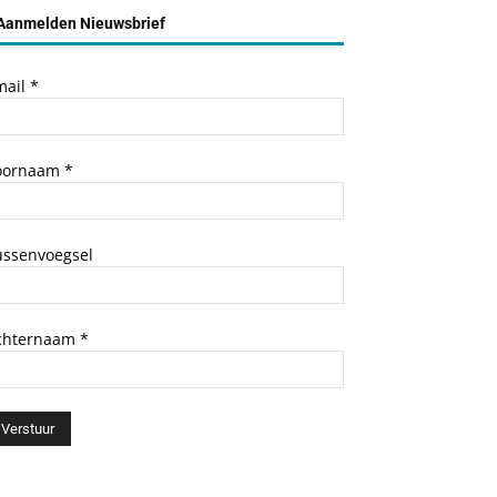
Aanmelden Nieuwsbrief
mail
*
oornaam
*
ussenvoegsel
chternaam
*