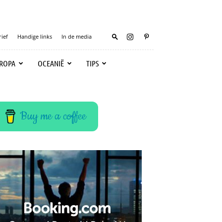
ief
Handige links
In de media
ROPA
OCEANIË
TIPS
Buy me a coffee