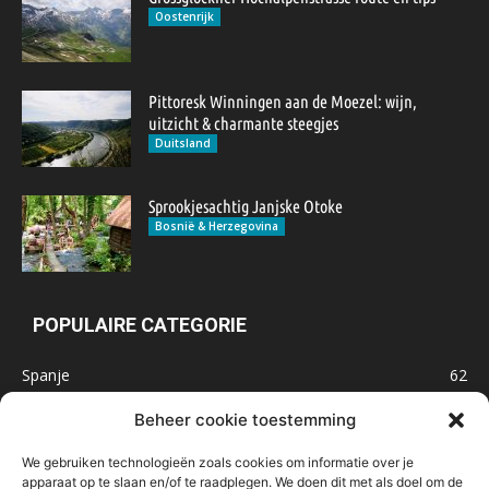
Oostenrijk
Pittoresk Winningen aan de Moezel: wijn,
uitzicht & charmante steegjes
Duitsland
Sprookjesachtig Janjske Otoke
Bosnië & Herzegovina
POPULAIRE CATEGORIE
Spanje
62
Frankrijk
47
Beheer cookie toestemming
Inspiratie
32
We gebruiken technologieën zoals cookies om informatie over je
Marokko
32
apparaat op te slaan en/of te raadplegen. We doen dit met als doel om de