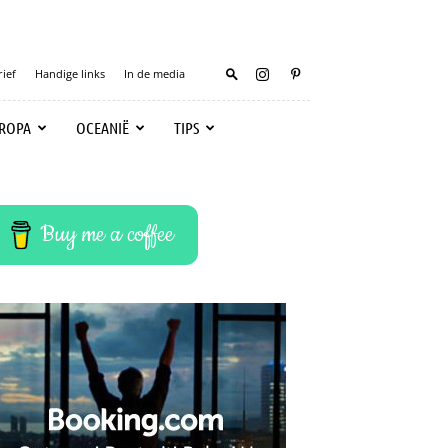
ief
Handige links
In de media
ROPA
OCEANIË
TIPS
Buy me a coffee