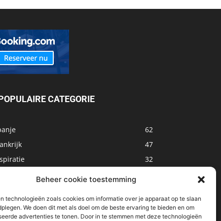
POPULAIRE CATEGORIE
panje
62
ankrijk
47
spiratie
32
arokko
32
Beheer cookie toestemming
sland
32
n technologieën zoals cookies om informatie over je apparaat op te slaan
alta
31
dplegen. We doen dit met als doel om de beste ervaring te bieden en om
seerde advertenties te tonen. Door in te stemmen met deze technologieën
oemenië
29