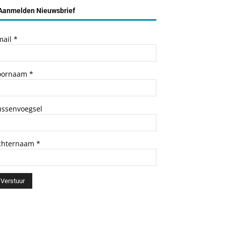
Aanmelden Nieuwsbrief
mail
*
oornaam
*
ussenvoegsel
chternaam
*