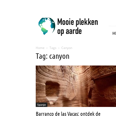
Mooie
plekken
op
aarde
H
Home
Tags
Canyon
Tag: canyon
Spanje
Barranco de las Vacas: ontdek de