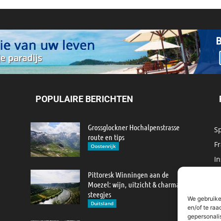
POPULAIRE BERICHTEN
Grossglockner Hochalpenstrasse
S
route en tips
Fr
Oostenrijk
In
M
Pittoresk Winningen aan de
Moezel: wijn, uitzicht & charmante
IJ
steegjes
We gebruike
M
Duitsland
en/of te raa
gepersonali
R