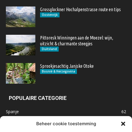
Grossglockner Hochalpenstrasse route en tips
Oostenrijk
Pittoresk Winningen aan de Moezel: wijn,
uitzicht & charmante steegjes
Duitsland
Sprookjesachtig Janjske Otoke
Bosnië & Herzegovina
POPULAIRE CATEGORIE
Spanje
62
Frankrijk
47
Beheer cookie toestemming
Inspiratie
32